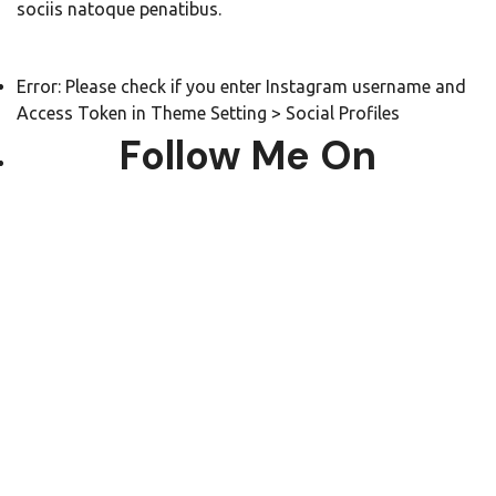
sociis natoque penatibus.
Error: Please check if you enter Instagram username and
Access Token in Theme Setting > Social Profiles
Follow Me On
Popular Posts
Fullscreen options
22. Juni 2011
Easy to use gallery
22. Juni 2011
Multiple galleries
22. Juni 2011