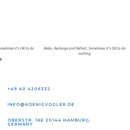
ometimes it’s OK to do
Relax, Recharge and Reflect. Sometimes it’s OK to do
nothing
e
+49 40 4206332
INFO@KOENIGVOGLER.DE
OBERSTR. 16E 20144 HAMBURG,
GERMANY