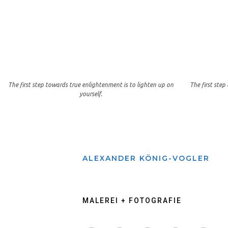
The first step towards true enlightenment is to lighten up on
The first step
yourself.
ALEXANDER KÖNIG-VOGLER
MALEREI + FOTOGRAFIE